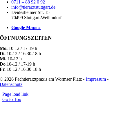
0711 – 88 92 0 92
info@tierarztstuttgart.de
Deidesheimer Str. 15
70499 Stuttgart-Weilimdorf
Google Maps »
ÖFFNUNGSZEITEN
Mo.
10-12 / 17-19 h
Di.
10-12 / 16.30-18 h
Mi.
10-12 h
Do.
10-12 / 17-19 h
Fr.
10-12 / 16.30-18 h
© 2026 Fachtierarztpraxis am Wormser Platz •
Impressum
•
Datenschutz
Page load link
Go to Top