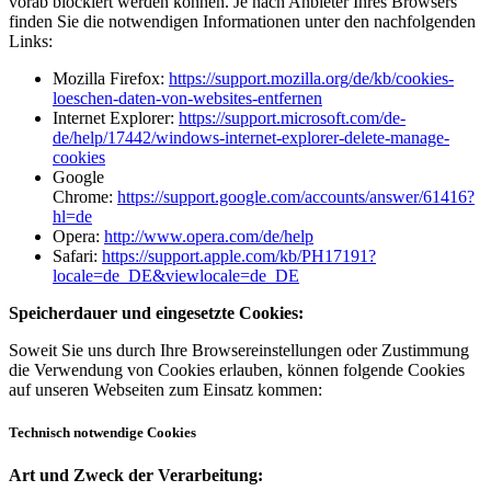
vorab blockiert werden können. Je nach Anbieter Ihres Browsers
finden Sie die notwendigen Informationen unter den nachfolgenden
Links:
Mozilla Firefox:
https://support.mozilla.org/de/kb/cookies-
loeschen-daten-von-websites-entfernen
Internet Explorer:
https://support.microsoft.com/de-
de/help/17442/windows-internet-explorer-delete-manage-
cookies
Google
Chrome:
https://support.google.com/accounts/answer/61416?
hl=de
Opera:
http://www.opera.com/de/help
Safari:
https://support.apple.com/kb/PH17191?
locale=de_DE&viewlocale=de_DE
Speicherdauer und eingesetzte Cookies:
Soweit Sie uns durch Ihre Browsereinstellungen oder Zustimmung
die Verwendung von Cookies erlauben, können folgende Cookies
auf unseren Webseiten zum Einsatz kommen:
Technisch notwendige Cookies
Art und Zweck der Verarbeitung: