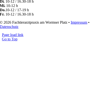
Di.
10-12 / 16.30-18 h
Mi.
10-12 h
Do.
10-12 / 17-19 h
Fr.
10-12 / 16.30-18 h
© 2026 Fachtierarztpraxis am Wormser Platz •
Impressum
•
Datenschutz
Page load link
Go to Top