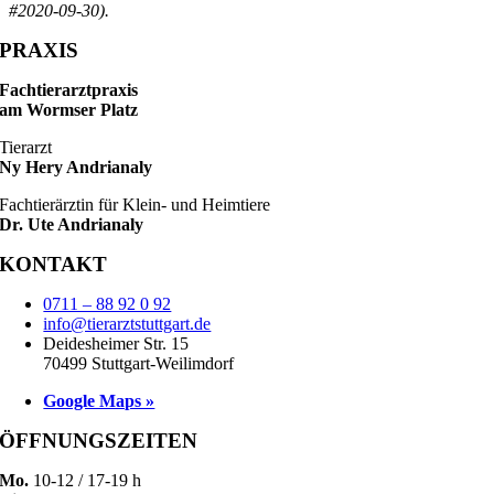
#2020-09-30).
PRAXIS
Fachtierarztpraxis
am Wormser Platz
Tierarzt
Ny Hery Andrianaly
Fachtierärztin für Klein- und Heimtiere
Dr. Ute Andrianaly
KONTAKT
0711 – 88 92 0 92
info@tierarztstuttgart.de
Deidesheimer Str. 15
70499 Stuttgart-Weilimdorf
Google Maps »
ÖFFNUNGSZEITEN
Mo.
10-12 / 17-19 h