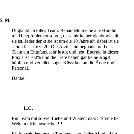
S. M.
Unglaublich tolles Team. Behandeln meine alte Hündin
mit Herzproblemen so gut, dass mir keiner glaubt wie alt
sie ist. Jeder denkt sie ist um die 10 Jahre alt, dabei ist sie
schon fast stolze 20. Die Ärzte sind begnadet und das
Team am Empfang sehr lustig und nett. Energie in dieser
Praxis ist 100% und die Tiere haben gar keine Angst,
hüpfen und verteilen sogar Küsschen an die Ärzte und
Personal.
Danke!
L.C.
Ein Team mit so viel Liebe und Wissen, dass 5 Sterne bei
Weitem nicht ausreichen!!!
Ich bin seit dem ersten Tag begeistert. Jedes Mitglied im