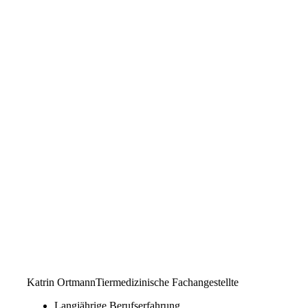
Katrin Ortmann
Tiermedizinische Fachangestellte
Langjährige Berufserfahrung