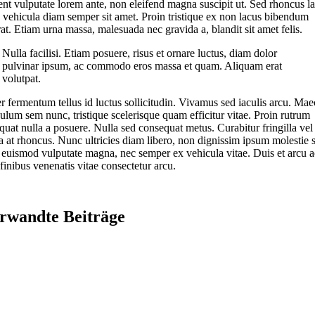
ent vulputate lorem ante, non eleifend magna suscipit ut. Sed rhoncus la
 a vehicula diam semper sit amet. Proin tristique ex non lacus bibendum
at. Etiam urna massa, malesuada nec gravida a, blandit sit amet felis.
Nulla facilisi. Etiam posuere, risus et ornare luctus, diam dolor
pulvinar ipsum, ac commodo eros massa et quam. Aliquam erat
volutpat.
er fermentum tellus id luctus sollicitudin. Vivamus sed iaculis arcu. Ma
bulum sem nunc, tristique scelerisque quam efficitur vitae. Proin rutrum
quat nulla a posuere. Nulla sed consequat metus. Curabitur fringilla vel
 at rhoncus. Nunc ultricies diam libero, non dignissim ipsum molestie 
euismod vulputate magna, nec semper ex vehicula vitae. Duis et arcu a
finibus venenatis vitae consectetur arcu.
rwandte Beiträge