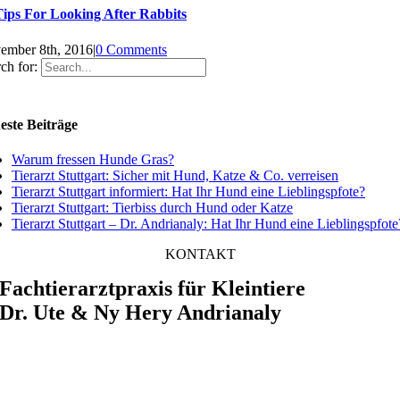
Tips For Looking After Rabbits
ember 8th, 2016
|
0 Comments
ch for:
este Beiträge
Warum fressen Hunde Gras?
Tierarzt Stuttgart: Sicher mit Hund, Katze & Co. verreisen
Tierarzt Stuttgart informiert: Hat Ihr Hund eine Lieblingspfote?
Tierarzt Stuttgart: Tierbiss durch Hund oder Katze
Tierarzt Stuttgart – Dr. Andrianaly: Hat Ihr Hund eine Lieblingspfote
KONTAKT
Fachtierarztpraxis für Kleintiere
Dr. Ute & Ny Hery Andrianaly