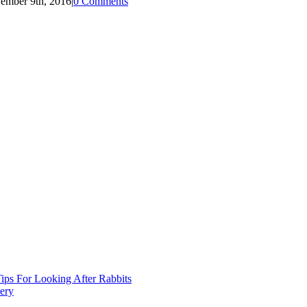
ember 9th, 2016
|
0 Comments
ips For Looking After Rabbits
ery