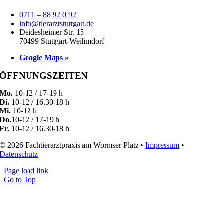
0711 – 88 92 0 92
info@tierarztstuttgart.de
Deidesheimer Str. 15
70499 Stuttgart-Weilimdorf
Google Maps »
ÖFFNUNGSZEITEN
Mo.
10-12 / 17-19 h
Di.
10-12 / 16.30-18 h
Mi.
10-12 h
Do.
10-12 / 17-19 h
Fr.
10-12 / 16.30-18 h
© 2026 Fachtierarztpraxis am Wormser Platz •
Impressum
•
Datenschutz
Page load link
Go to Top