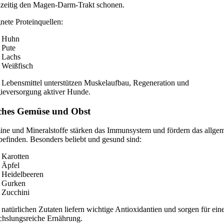
hzeitig den Magen-Darm-Trakt schonen.
nete Proteinquellen:
Huhn
Pute
Lachs
Weißfisch
 Lebensmittel unterstützen Muskelaufbau, Regeneration und
ieversorgung aktiver Hunde.
ches Gemüse und Obst
ine und Mineralstoffe stärken das Immunsystem und fördern das allge
efinden. Besonders beliebt und gesund sind:
Karotten
Äpfel
Heidelbeeren
Gurken
Zucchini
 natürlichen Zutaten liefern wichtige Antioxidantien und sorgen für ein
hslungsreiche Ernährung.