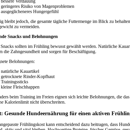
bessere Verdauung
geringeres Risiko von Magenproblemen
ausgeglicheneres Hungergefühl
ig bleibt jedoch, die gesamte tägliche Futtermenge im Blick zu behalte
ewicht zu vermeiden.
nde Snacks und Belohnungen
Snacks sollten im Frühling bewusst gewählt werden. Natürliche Kauart
rn die Zahngesundheit und sorgen für Beschäftigung.
nete Belohnungen:
natürliche Kauartikel
getrocknete Rinder-Kopfhaut
Trainingssticks
kleine Fleischhappen
ders beim Training im Freien eignen sich leichte Belohnungen, die das
he Kalorienlimit nicht überschreiten.
t: Gesunde Hundeernährung für einen aktiven Frühli
angepasste Frühlingskost kann entscheidend dazu beitragen, dass Hund
d, aktiv und vital bleiben. Hochwertige Proteine, frisches Gemüse, ge