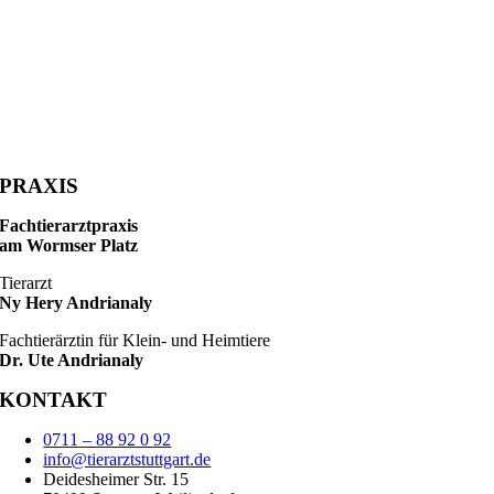
PRAXIS
Fachtierarztpraxis
am Wormser Platz
Tierarzt
Ny Hery Andrianaly
Fachtierärztin für Klein- und Heimtiere
Dr. Ute Andrianaly
KONTAKT
0711 – 88 92 0 92
info@tierarztstuttgart.de
Deidesheimer Str. 15