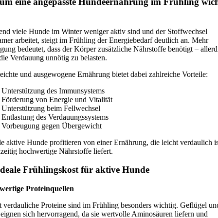
m eine angepasste Hundeernährung im Frühling wich
nd viele Hunde im Winter weniger aktiv sind und der Stoffwechsel
amer arbeitet, steigt im Frühling der Energiebedarf deutlich an. Mehr
ung bedeutet, dass der Körper zusätzliche Nährstoffe benötigt – allerd
die Verdauung unnötig zu belasten.
leichte und ausgewogene Ernährung bietet dabei zahlreiche Vorteile:
Unterstützung des Immunsystems
Förderung von Energie und Vitalität
Unterstützung beim Fellwechsel
Entlastung des Verdauungssystems
Vorbeugung gegen Übergewicht
e aktive Hunde profitieren von einer Ernährung, die leicht verdaulich i
zeitig hochwertige Nährstoffe liefert.
ideale Frühlingskost für aktive Hunde
ertige Proteinquellen
t verdauliche Proteine sind im Frühling besonders wichtig. Geflügel un
 eignen sich hervorragend, da sie wertvolle Aminosäuren liefern und