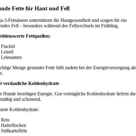
nde Fette für Haut und Fell
-3-Fettsäuren unterstützen die Hautgesundheit und sorgen für ein
endes Fell – besonders während des Fellwechsels im Frühling.
hlenswerte Fettquellen:
Fischöl
Leinöl
Leinsamen
ichtige Menge gesunder Fette hilft zudem bei der Energieversorgung ak
e.
t verdauliche Kohlenhydrate
e Hunde benötigen Energie. Gut verträgliche Kohlenhydrate liefern die
hmäßig und schonend.
nete Kohlenhydrate:
Reis
Haferflocken
Süßkartoffeln