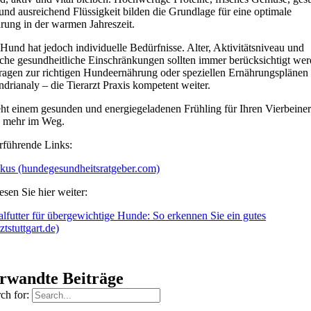
 und ausreichend Flüssigkeit bilden die Grundlage für eine optimale
rung in der warmen Jahreszeit.
 Hund hat jedoch individuelle Bedürfnisse. Alter, Aktivitätsniveau und
che gesundheitliche Einschränkungen sollten immer berücksichtigt wer
ragen zur richtigen Hundeernährung oder speziellen Ernährungsplänen h
ndrianaly – die Tierarzt Praxis kompetent weiter.
eht einem gesunden und energiegeladenen Frühling für Ihren Vierbeiner
s mehr im Weg.
rführende Links:
kus (hundegesundheitsratgeber.com)
esen Sie hier weiter:
alfutter für übergewichtige Hunde: So erkennen Sie ein gutes
rztstuttgart.de)
rwandte Beiträge
ch for: