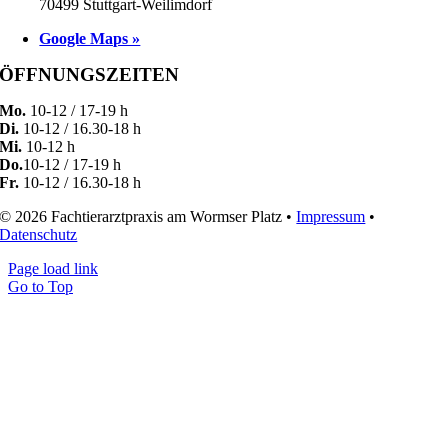
70499 Stuttgart-Weilimdorf
Google Maps »
ÖFFNUNGSZEITEN
Mo.
10-12 / 17-19 h
Di.
10-12 / 16.30-18 h
Mi.
10-12 h
Do.
10-12 / 17-19 h
Fr.
10-12 / 16.30-18 h
© 2026 Fachtierarztpraxis am Wormser Platz •
Impressum
•
Datenschutz
Page load link
Go to Top