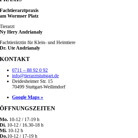
Fachtierarztpraxis
am Wormser Platz
Tierarzt
Ny Hery Andrianaly
Fachtierärztin für Klein- und Heimtiere
Dr. Ute Andrianaly
KONTAKT
0711 – 88 92 0 92
info@tierarztstuttgart.de
Deidesheimer Str. 15
70499 Stuttgart-Weilimdorf
Google Maps »
ÖFFNUNGSZEITEN
Mo.
10-12 / 17-19 h
Di.
10-12 / 16.30-18 h
Mi.
10-12 h
Do.
10-12 / 17-19 h