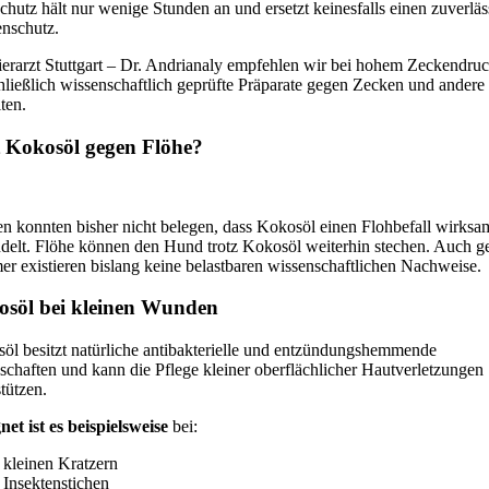
chutz hält nur wenige Stunden an und ersetzt keinesfalls einen zuverlä
nschutz.
ierarzt Stuttgart – Dr. Andrianaly empfehlen wir bei hohem Zeckendru
hließlich wissenschaftlich geprüfte Präparate gegen Zecken und andere
ten.
t Kokosöl gegen Flöhe?
en konnten bisher nicht belegen, dass Kokosöl einen Flohbefall wirksa
delt. Flöhe können den Hund trotz Kokosöl weiterhin stechen. Auch g
r existieren bislang keine belastbaren wissenschaftlichen Nachweise.
söl bei kleinen Wunden
öl besitzt natürliche antibakterielle und entzündungshemmende
schaften und kann die Pflege kleiner oberflächlicher Hautverletzungen
tützen.
net ist es beispielsweise
bei:
kleinen Kratzern
Insektenstichen