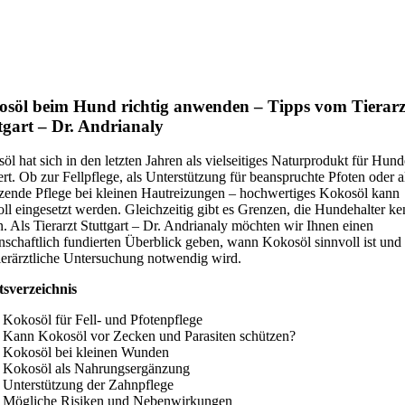
söl beim Hund richtig anwenden – Tipps vom Tierarz
tgart – Dr. Andrianaly
öl hat sich in den letzten Jahren als vielseitiges Naturprodukt für Hund
iert. Ob zur Fellpflege, als Unterstützung für beanspruchte Pfoten oder a
zende Pflege bei kleinen Hautreizungen – hochwertiges Kokosöl kann
oll eingesetzt werden. Gleichzeitig gibt es Grenzen, die Hundehalter k
en. Als Tierarzt Stuttgart – Dr. Andrianaly möchten wir Ihnen einen
nschaftlich fundierten Überblick geben, wann Kokosöl sinnvoll ist un
tierärztliche Untersuchung notwendig wird.
tsverzeichnis
Kokosöl für Fell- und Pfotenpflege
Kann Kokosöl vor Zecken und Parasiten schützen?
Kokosöl bei kleinen Wunden
Kokosöl als Nahrungsergänzung
Unterstützung der Zahnpflege
Mögliche Risiken und Nebenwirkungen