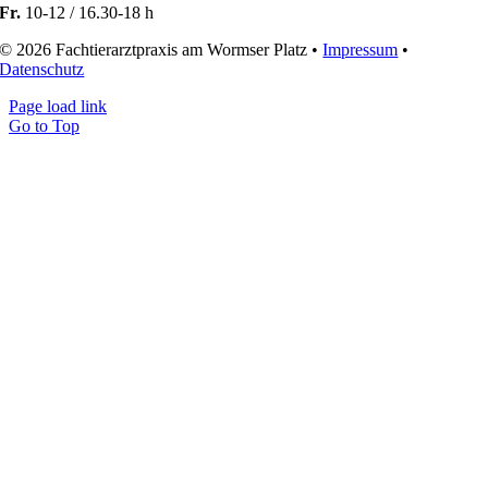
Fr.
10-12 / 16.30-18 h
© 2026 Fachtierarztpraxis am Wormser Platz •
Impressum
•
Datenschutz
Page load link
Go to Top