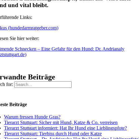
nd und vital bleibt.
rführende Links:
kus (hundedarmratgeber.com)
esen Sie hier weiter:
imende Schnecken – Eine Gefahr für den Hund: Dr. Andrianaly
rztstuttgart.de)
rwandte Beiträge
ch for:
este Beiträge
Warum fressen Hunde Gras?
Tierarzt Stuttgart: Sicher mit Hund, Katze & Co. verreisen
Tierarzt Stuttgart informiert: Hat Ihr Hund eine Lieblingspfote?
Tierarzt Stuttgart: Tierbiss durch Hund oder Katze