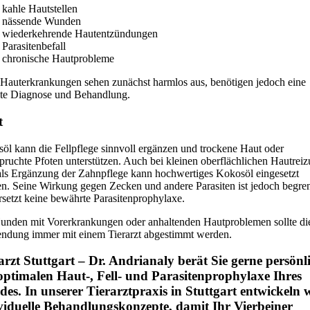
kahle Hautstellen
nässende Wunden
wiederkehrende Hautentzündungen
Parasitenbefall
chronische Hautprobleme
 Hauterkrankungen sehen zunächst harmlos aus, benötigen jedoch eine
lte Diagnose und Behandlung.
t
öl kann die Fellpflege sinnvoll ergänzen und trockene Haut oder
pruchte Pfoten unterstützen. Auch bei kleinen oberflächlichen Hautrei
als Ergänzung der Zahnpflege kann hochwertiges Kokosöl eingesetzt
n. Seine Wirkung gegen Zecken und andere Parasiten ist jedoch begre
rsetzt keine bewährte Parasitenprophylaxe.
unden mit Vorerkrankungen oder anhaltenden Hautproblemen sollte di
dung immer mit einem Tierarzt abgestimmt werden.
arzt Stuttgart – Dr. Andrianaly berät Sie gerne persönl
optimalen Haut-, Fell- und Parasitenprophylaxe Ihres
es. In unserer Tierarztpraxis in Stuttgart entwickeln 
viduelle Behandlungskonzepte, damit Ihr Vierbeiner