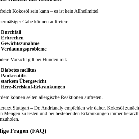
freich Kokosöl sein kann – es ist kein Allheilmittel.
bermäßiger Gabe können auftreten:
Durchfall
Erbrechen
Gewichtszunahme
Verdauungsprobleme
dere Vorsicht gilt bei Hunden mit:
Diabetes mellitus
Pankreatitis
starkem Übergewicht
Herz-Kreislauf-Erkrankungen
dem können selten allergische Reaktionen auftreten.
ierarzt Stuttgart – Dr. Andrianaly empfehlen wir daher, Kokosöl zunäch
en Mengen zu testen und bei bestehenden Erkrankungen immer tierärztl
inzuholen.
fige Fragen (FAQ)