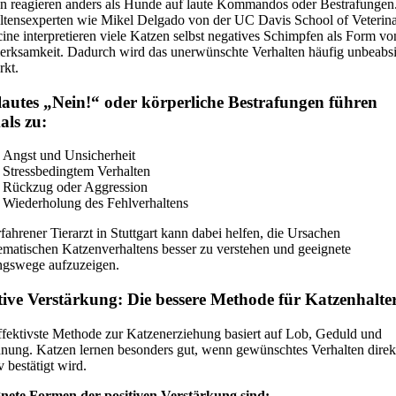
n reagieren anders als Hunde auf laute Kommandos oder Bestrafungen
ltensexperten wie Mikel Delgado von der UC Davis School of Veterin
ine interpretieren viele Katzen selbst negatives Schimpfen als Form vo
rksamkeit. Dadurch wird das unerwünschte Verhalten häufig unbeabsi
rkt.
lautes „Nein!“ oder körperliche Bestrafungen führen
als zu:
Angst und Unsicherheit
Stressbedingtem Verhalten
Rückzug oder Aggression
Wiederholung des Fehlverhaltens
rfahrener Tierarzt in Stuttgart kann dabei helfen, die Ursachen
ematischen Katzenverhaltens besser zu verstehen und geeignete
gswege aufzuzeigen.
tive Verstärkung: Die bessere Methode für Katzenhalte
ffektivste Methode zur Katzen­erziehung basiert auf Lob, Geduld und
nung. Katzen lernen besonders gut, wenn gewünschtes Verhalten direk
v bestätigt wird.
nete Formen der positiven Verstärkung sind: