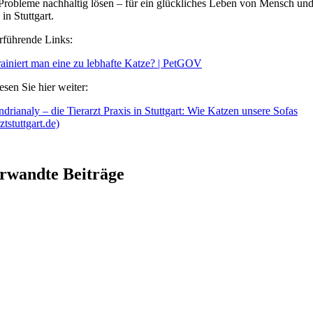
 Probleme nachhaltig lösen – für ein glückliches Leben von Mensch un
in Stuttgart.
rführende Links:
rainiert man eine zu lebhafte Katze? | PetGOV
esen Sie hier weiter:
ndrianaly – die Tierarzt Praxis in Stuttgart: Wie Katzen unsere Sofas
rztstuttgart.de)
rwandte Beiträge