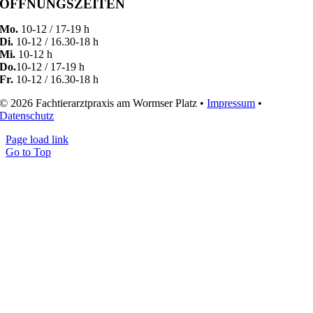
ÖFFNUNGSZEITEN
Mo.
10-12 / 17-19 h
Di.
10-12 / 16.30-18 h
Mi.
10-12 h
Do.
10-12 / 17-19 h
Fr.
10-12 / 16.30-18 h
© 2026 Fachtierarztpraxis am Wormser Platz •
Impressum
•
Datenschutz
Page load link
Go to Top