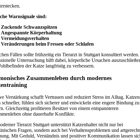
terstecken.
che Warnsignale sind:
Zuckende Schwanzspitzen
Angespannte Körperhaltung
Vermeidungsverhalten
Veränderungen beim Fressen oder Schlafen
chen Fällen sollte frühzeitig ein Tierarzt in Stuttgart konsultiert werden
ssionelle Untersuchung hilft dabei, körperliche Ursachen auszuschließe
ohlbefinden der Katze langfristig zu verbessern.
monisches Zusammenleben durch modernes
entraining
ive Verstärkung schafft Vertrauen und reduziert Stress im Alltag. Katzen
n schneller, fühlen sich sicherer und entwickeln eine engere Bindung zu
rn. Gleichzeitig profitieren Besitzer von einem entspannteren
menleben ohne dauerhafte Konflikte.
derner Tierarzt Stuttgart unterstützt Katzenhalter nicht nur bei
inischen Fragen, sondern auch bei Verhaltensproblemen und artgerecht
hung. Mit Geduld, Verständnis und positiver Kommunikation lassen sic