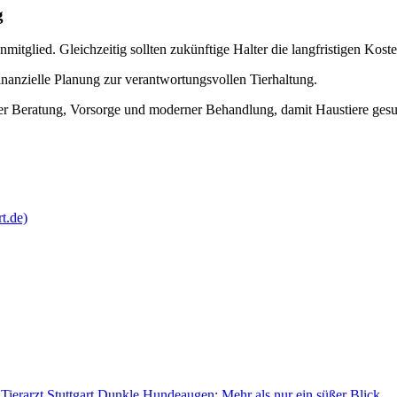
g
itglied. Gleichzeitig sollten zukünftige Halter die langfristigen Kosten
nanzielle Planung zur verantwortungsvollen Tierhaltung.
eller Beratung, Vorsorge und moderner Behandlung, damit Haustiere ge
rt.de)
erarzt Stuttgart Dunkle Hundeaugen: Mehr als nur ein süßer Blick