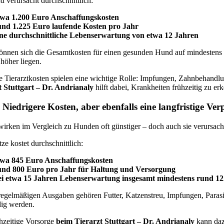
 verursacht durchschnittlich:
twa 1.200 Euro Anschaffungskosten
und 1.225 Euro laufende Kosten pro Jahr
ine durchschnittliche Lebenserwartung von etwa 12 Jahren
önnen sich die Gesamtkosten für einen gesunden Hund auf mindestens
 höher liegen.
 Tierarztkosten spielen eine wichtige Rolle: Impfungen, Zahnbehandl
t Stuttgart – Dr. Andrianaly
hilft dabei, Krankheiten frühzeitig zu er
 Niedrigere Kosten, aber ebenfalls eine langfristige Ver
irken im Vergleich zu Hunden oft günstiger – doch auch sie verursac
ze kostet durchschnittlich:
twa 845 Euro Anschaffungskosten
und 800 Euro pro Jahr für Haltung und Versorgung
ei etwa 15 Jahren Lebenserwartung insgesamt mindestens rund 12
regelmäßigen Ausgaben gehören Futter, Katzenstreu, Impfungen, Paras
ig werden.
hzeitige Vorsorge
beim Tierarzt Stuttgart – Dr. Andrianaly
kann dazu