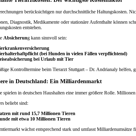
rechnungen berücksichtigen nur durchschnittliche Haltungskosten. Nic
onen, Diagnostik, Medikamente oder stationäre Aufenthalte können sch
ungskosten entstehen.
te
Absicherun
g kann sinnvoll sein:
ierkrankenversicherung
ierhalterhaftpflicht (bei Hunden in vielen Fällen verpflichtend)
eiseabsicherung bei Urlaub mit Tier
ige Kontrolltermine beim Tierarzt Stuttgart – Dr. Andrianaly helfen, 
ere in Deutschland: Ein Milliardenmarkt
re spielen in deutschen Haushalten eine immer größere Rolle. Millio
s beliebt sind:
atzen mit rund 15,7 Millionen Tieren
unde mit etwa 10 Millionen Tieren
tiermarkt wächst entsprechend stark und umfasst Milliardenumsätze fü