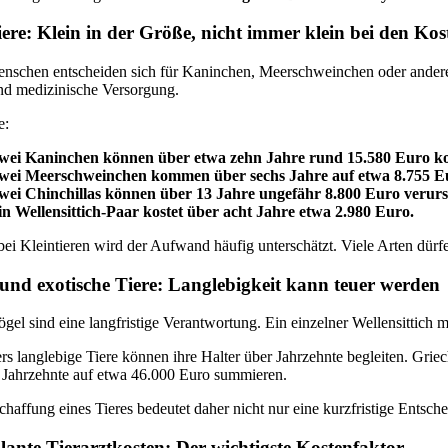
iere: Klein in der Größe, nicht immer klein bei den Kos
nschen entscheiden sich für Kaninchen, Meerschweinchen oder andere K
nd medizinische Versorgung.
e:
wei Kaninchen können über etwa zehn Jahre rund 15.580 Euro ko
wei Meerschweinchen kommen über sechs Jahre auf etwa 8.755 E
wei Chinchillas können über 13 Jahre ungefähr 8.800 Euro verur
in Wellensittich-Paar kostet über acht Jahre etwa 2.980 Euro.
ei Kleintieren wird der Aufwand häufig unterschätzt. Viele Arten dürf
und exotische Tiere: Langlebigkeit kann teuer werden
el sind eine langfristige Verantwortung. Ein einzelner Wellensittich
s langlebige Tiere können ihre Halter über Jahrzehnte begleiten. Gri
e Jahrzehnte auf etwa 46.000 Euro summieren.
haffung eines Tieres bedeutet daher nicht nur eine kurzfristige Entsche
ante Tierarztkosten: Der wichtigste Kostenfaktor