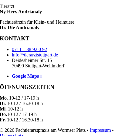
Tierarzt
Ny Hery Andrianaly
Fachtierärztin für Klein- und Heimtiere
Dr. Ute Andrianaly
KONTAKT
0711 – 88 92 0 92
info@tierarztstuttgart.de
Deidesheimer Str. 15
70499 Stuttgart-Weilimdorf
Google Maps »
ÖFFNUNGSZEITEN
Mo.
10-12 / 17-19 h
Di.
10-12 / 16.30-18 h
Mi.
10-12 h
Do.
10-12 / 17-19 h
Fr.
10-12 / 16.30-18 h
© 2026 Fachtierarztpraxis am Wormser Platz •
Impressum
•
Datenschutz