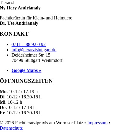
Tierarzt
Ny Hery Andrianaly
Fachtierärztin für Klein- und Heimtiere
Dr. Ute Andrianaly
KONTAKT
0711 – 88 92 0 92
info@tierarztstuttgart.de
Deidesheimer Str. 15
70499 Stuttgart-Weilimdorf
Google Maps »
ÖFFNUNGSZEITEN
Mo.
10-12 / 17-19 h
Di.
10-12 / 16.30-18 h
Mi.
10-12 h
Do.
10-12 / 17-19 h
Fr.
10-12 / 16.30-18 h
© 2026 Fachtierarztpraxis am Wormser Platz •
Impressum
•
Datenschutz