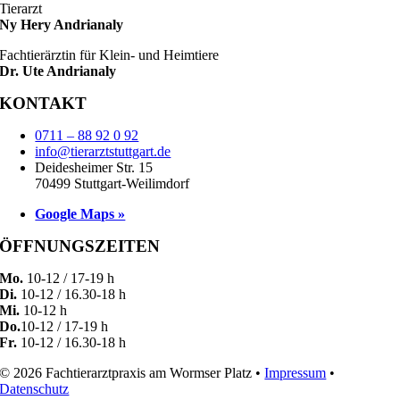
Tierarzt
Ny Hery Andrianaly
Fachtierärztin für Klein- und Heimtiere
Dr. Ute Andrianaly
KONTAKT
0711 – 88 92 0 92
info@tierarztstuttgart.de
Deidesheimer Str. 15
70499 Stuttgart-Weilimdorf
Google Maps »
ÖFFNUNGSZEITEN
Mo.
10-12 / 17-19 h
Di.
10-12 / 16.30-18 h
Mi.
10-12 h
Do.
10-12 / 17-19 h
Fr.
10-12 / 16.30-18 h
© 2026 Fachtierarztpraxis am Wormser Platz •
Impressum
•
Datenschutz