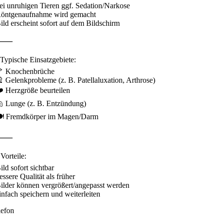
bei unruhigen Tieren ggf. Sedation/Narkose
Röntgenaufnahme wird gemacht
Bild erscheint sofort auf dem Bildschirm
⸻
 Typische Einsatzgebiete:
🦴 Knochenbrüche
🦿 Gelenkprobleme (z. B. Patellaluxation, Arthrose)
❤️ Herzgröße beurteilen
🫁 Lunge (z. B. Entzündung)
🍽️ Fremdkörper im Magen/Darm
⸻
Vorteile:
ild sofort sichtbar
essere Qualität als früher
Bilder können vergrößert/angepasst werden
einfach speichern und weiterleiten
lefon