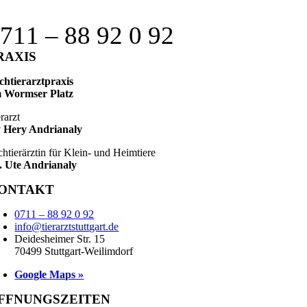
711 – 88 92 0 92
RAXIS
chtierarztpraxis
 Wormser Platz
rarzt
 Hery Andrianaly
chtierärztin für Klein- und Heimtiere
. Ute Andrianaly
ONTAKT
0711 – 88 92 0 92
info@tierarztstuttgart.de
Deidesheimer Str. 15
70499 Stuttgart-Weilimdorf
Google Maps »
FFNUNGSZEITEN