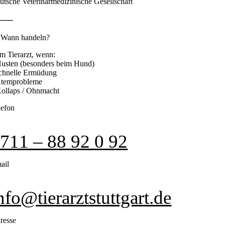
utsche Veterinärmedizinische Gesellschaft
⸻
 Wann handeln?
m Tierarzt, wenn:
Husten (besonders beim Hund)
schnelle Ermüdung
Atemprobleme
Kollaps / Ohnmacht
lefon
711 – 88 92 0 92
ail
nfo@tierarztstuttgart.de
resse