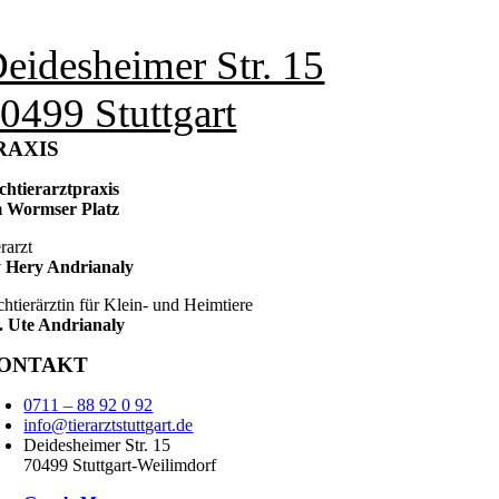
eidesheimer Str. 15
0499 Stuttgart
RAXIS
chtierarztpraxis
 Wormser Platz
rarzt
 Hery Andrianaly
chtierärztin für Klein- und Heimtiere
. Ute Andrianaly
ONTAKT
0711 – 88 92 0 92
info@tierarztstuttgart.de
Deidesheimer Str. 15
70499 Stuttgart-Weilimdorf