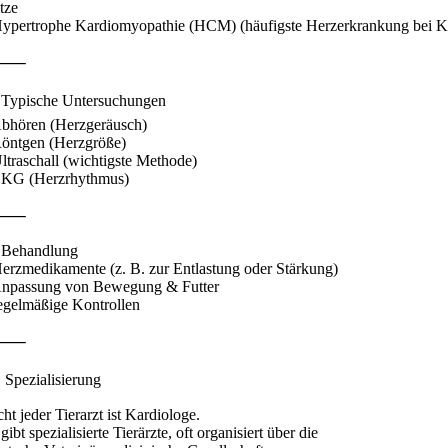
tze
Hypertrophe Kardiomyopathie (HCM) (häufigste Herzerkrankung bei K
⸻
 Typische Untersuchungen
Abhören (Herzgeräusch)
Röntgen (Herzgröße)
Ultraschall (wichtigste Methode)
EKG (Herzrhythmus)
⸻
 Behandlung
Herzmedikamente (z. B. zur Entlastung oder Stärkung)
Anpassung von Bewegung & Futter
regelmäßige Kontrollen
⸻
⚕️ Spezialisierung
ht jeder Tierarzt ist Kardiologe.
gibt spezialisierte Tierärzte, oft organisiert über die