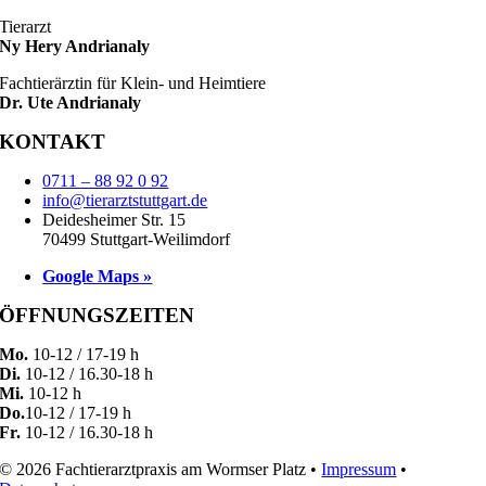
Tierarzt
Ny Hery Andrianaly
Fachtierärztin für Klein- und Heimtiere
Dr. Ute Andrianaly
KONTAKT
0711 – 88 92 0 92
info@tierarztstuttgart.de
Deidesheimer Str. 15
70499 Stuttgart-Weilimdorf
Google Maps »
ÖFFNUNGSZEITEN
Mo.
10-12 / 17-19 h
Di.
10-12 / 16.30-18 h
Mi.
10-12 h
Do.
10-12 / 17-19 h
Fr.
10-12 / 16.30-18 h
© 2026 Fachtierarztpraxis am Wormser Platz •
Impressum
•