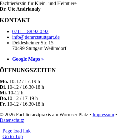
Fachtierärztin für Klein- und Heimtiere
Dr. Ute Andrianaly
KONTAKT
0711 – 88 92 0 92
info@tierarztstuttgart.de
Deidesheimer Str. 15
70499 Stuttgart-Weilimdorf
Google Maps »
ÖFFNUNGSZEITEN
Mo.
10-12 / 17-19 h
Di.
10-12 / 16.30-18 h
Mi.
10-12 h
Do.
10-12 / 17-19 h
Fr.
10-12 / 16.30-18 h
© 2026 Fachtierarztpraxis am Wormser Platz •
Impressum
•
Datenschutz
Page load link
Go to Top