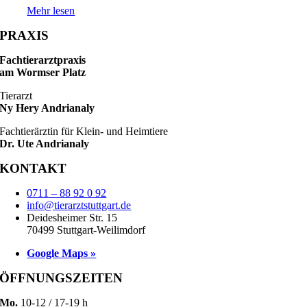
Mehr lesen
PRAXIS
Fachtierarztpraxis
am Wormser Platz
Tierarzt
Ny Hery Andrianaly
Fachtierärztin für Klein- und Heimtiere
Dr. Ute Andrianaly
KONTAKT
0711 – 88 92 0 92
info@tierarztstuttgart.de
Deidesheimer Str. 15
70499 Stuttgart-Weilimdorf
Google Maps »
ÖFFNUNGSZEITEN
Mo.
10-12 / 17-19 h