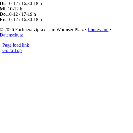
Di.
10-12 / 16.30-18 h
Mi.
10-12 h
Do.
10-12 / 17-19 h
Fr.
10-12 / 16.30-18 h
© 2026 Fachtierarztpraxis am Wormser Platz •
Impressum
•
Datenschutz
Page load link
Go to Top