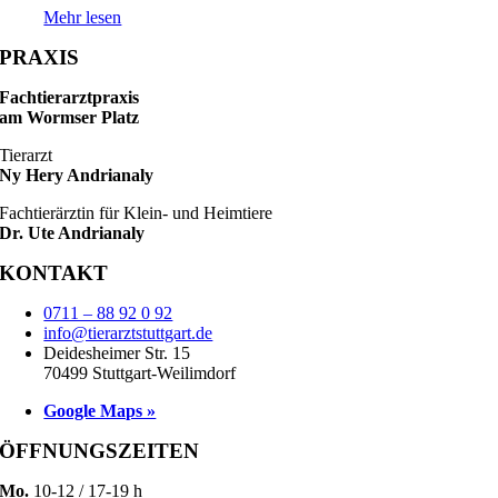
Mehr lesen
PRAXIS
Fachtierarztpraxis
am Wormser Platz
Tierarzt
Ny Hery Andrianaly
Fachtierärztin für Klein- und Heimtiere
Dr. Ute Andrianaly
KONTAKT
0711 – 88 92 0 92
info@tierarztstuttgart.de
Deidesheimer Str. 15
70499 Stuttgart-Weilimdorf
Google Maps »
ÖFFNUNGSZEITEN
Mo.
10-12 / 17-19 h