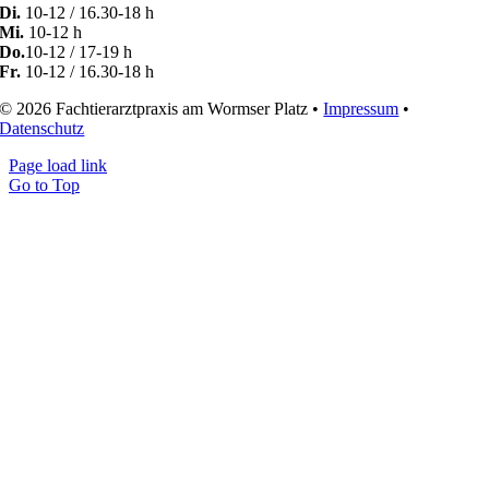
Di.
10-12 / 16.30-18 h
Mi.
10-12 h
Do.
10-12 / 17-19 h
Fr.
10-12 / 16.30-18 h
© 2026 Fachtierarztpraxis am Wormser Platz •
Impressum
•
Datenschutz
Page load link
Go to Top