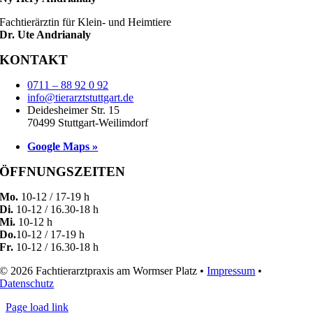
Fachtierärztin für Klein- und Heimtiere
Dr. Ute Andrianaly
KONTAKT
0711 – 88 92 0 92
info@tierarztstuttgart.de
Deidesheimer Str. 15
70499 Stuttgart-Weilimdorf
Google Maps »
ÖFFNUNGSZEITEN
Mo.
10-12 / 17-19 h
Di.
10-12 / 16.30-18 h
Mi.
10-12 h
Do.
10-12 / 17-19 h
Fr.
10-12 / 16.30-18 h
© 2026 Fachtierarztpraxis am Wormser Platz •
Impressum
•
Datenschutz
Page load link