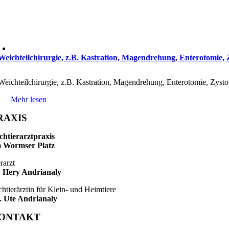
Weichteilchirurgie, z.B. Kastration, Magendrehung, Enterotomie,
Weichteilchirurgie, z.B. Kastration, Magendrehung, Enterotomie, Zyst
Mehr lesen
RAXIS
chtierarztpraxis
 Wormser Platz
rarzt
 Hery Andrianaly
chtierärztin für Klein- und Heimtiere
. Ute Andrianaly
ONTAKT