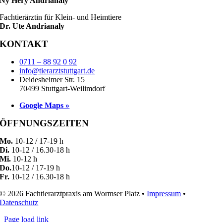
Ny Hery Andrianaly
Fachtierärztin für Klein- und Heimtiere
Dr. Ute Andrianaly
KONTAKT
0711 – 88 92 0 92
info@tierarztstuttgart.de
Deidesheimer Str. 15
70499 Stuttgart-Weilimdorf
Google Maps »
ÖFFNUNGSZEITEN
Mo.
10-12 / 17-19 h
Di.
10-12 / 16.30-18 h
Mi.
10-12 h
Do.
10-12 / 17-19 h
Fr.
10-12 / 16.30-18 h
© 2026 Fachtierarztpraxis am Wormser Platz •
Impressum
•
Datenschutz
Page load link