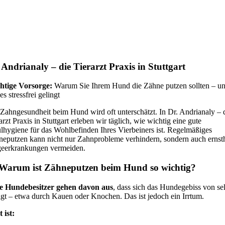
 Andrianaly – die Tierarzt Praxis in Stuttgart
htige Vorsorge:
Warum Sie Ihrem Hund die Zähne putzen sollten – u
es stressfrei gelingt
Zahngesundheit beim Hund wird oft unterschätzt. In Dr. Andrianaly – 
arzt Praxis in Stuttgart erleben wir täglich, wie wichtig eine gute
hygiene für das Wohlbefinden Ihres Vierbeiners ist. Regelmäßiges
eputzen kann nicht nur Zahnprobleme verhindern, sondern auch ernst
geerkrankungen vermeiden.
 Warum ist Zähneputzen beim Hund so wichtig?
le Hundebesitzer gehen davon aus
, dass sich das Hundegebiss von sel
igt – etwa durch Kauen oder Knochen. Das ist jedoch ein Irrtum.
 ist: