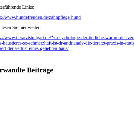
erführende Links:
ps://www.hundefreuden.de/zahnpflege-hund
 lesen Sie hier weiter:
s://www.tierarztstuttgart.de/🐾-psychologie-der-tierliebe-warum-der-verl
s-haustieres-so-schmerzhaft-ist-dr-andrianaly-die-tierarzt-praxis-in-stuttg
aert-der-verlust-eines-geliebten-haus/
rwandte Beiträge