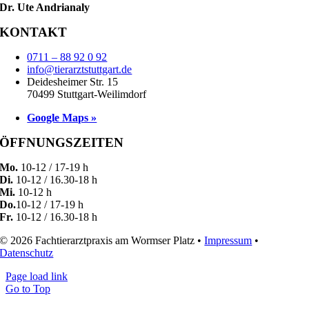
Dr. Ute Andrianaly
KONTAKT
0711 – 88 92 0 92
info@tierarztstuttgart.de
Deidesheimer Str. 15
70499 Stuttgart-Weilimdorf
Google Maps »
ÖFFNUNGSZEITEN
Mo.
10-12 / 17-19 h
Di.
10-12 / 16.30-18 h
Mi.
10-12 h
Do.
10-12 / 17-19 h
Fr.
10-12 / 16.30-18 h
© 2026 Fachtierarztpraxis am Wormser Platz •
Impressum
•
Datenschutz
Page load link
Go to Top