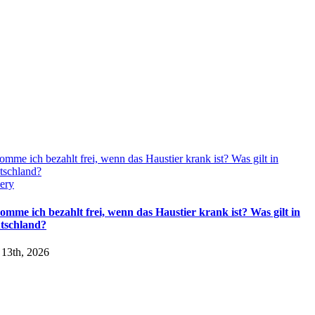
mme ich bezahlt frei, wenn das Haustier krank ist? Was gilt in
tschland?
ery
omme ich bezahlt frei, wenn das Haustier krank ist? Was gilt in
tschland?
 13th, 2026