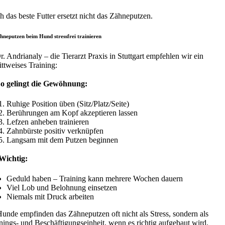
 das beste Futter ersetzt nicht das Zähneputzen.
hneputzen beim Hund stressfrei trainieren
r. Andrianaly – die Tierarzt Praxis in Stuttgart empfehlen wir ein
ittweises Training:
So gelingt die Gewöhnung:
Ruhige Position üben (Sitz/Platz/Seite)
Berührungen am Kopf akzeptieren lassen
Lefzen anheben trainieren
Zahnbürste positiv verknüpfen
Langsam mit dem Putzen beginnen
Wichtig:
Geduld haben – Training kann mehrere Wochen dauern
Viel Lob und Belohnung einsetzen
Niemals mit Druck arbeiten
unde empfinden das Zähneputzen oft nicht als Stress, sondern als
nings- und Beschäftigungseinheit, wenn es richtig aufgebaut wird.