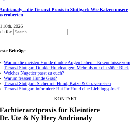
 Andrianaly – die Tierarzt Praxis in Stuttgart: Wie Katzen unsere
as eroberten
l 10th, 2026
ch for:
este Beiträge
Warum die meisten Hunde dunkle Augen haben – Erkenntnisse vom
Tierarzt Stuttgart Dunkle Hundeaugen: Mehr als nur ein süßer Blick
Welches Nagetier passt zu euch?
Warum fressen Hunde Gras?
Tierarzt Stuttgart: Sicher mit Hund, Katze & Co. verreisen
Tierarzt Stuttgart informiert: Hat Ihr Hund eine Lieblingspfote?
KONTAKT
Fachtierarztpraxis für Kleintiere
Dr. Ute & Ny Hery Andrianaly