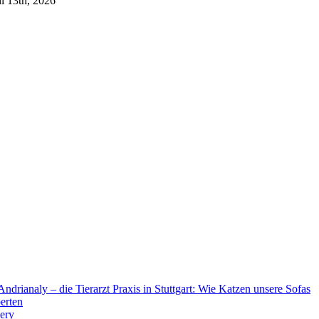
l 13th, 2026
Andrianaly – die Tierarzt Praxis in Stuttgart: Wie Katzen unsere Sofas
erten
ery