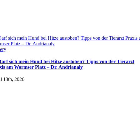
arf sich mein Hund bei Hitze austoben? Tipps von der Tierarzt Praxis
ser Platz – Dr. Andrianaly
ery
Darf sich mein Hund bei Hitze austoben? Tipps von der Tierarzt
xis am Wormser Platz – Dr. Andrianaly
l 13th, 2026