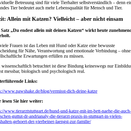
viduelle Betreuung sind für viele Tierhalter selbstverständlich – denn ei
ndes Tier bedeutet auch mehr Lebensqualität für Mensch und Tier.
it: Allein mit Katzen? Vielleicht – aber nicht einsam
 Satz „Du endest allein mit deinen Katzen“ wirkt heute zunehmen
rholt.
viele Frauen ist das Leben mit Hund oder Katze eine bewusste
scheidung für Nähe, Verantwortung und emotionale Verbindung – ohne
llschaftliche Erwartungen erfüllen zu müssen.
wissenschaftlich betrachtet ist diese Bindung keineswegs nur Einbildu
ist messbar, biologisch und psychologisch real.
terführende Links:
s://www.pawshake.de/blog/vermisst-dich-deine-katze
 lesen Sie hier weiter:
s://www.tierarztstuttgart.de/hund-und-katze-mit-im-bett-naehe-die-auch
chen-guttut-dr-andrianaly-die-tierarzt-praxis-in-stuttgart-in-vielen-
halten-gehoert-der-vierbeiner-laengst-zur-familie/