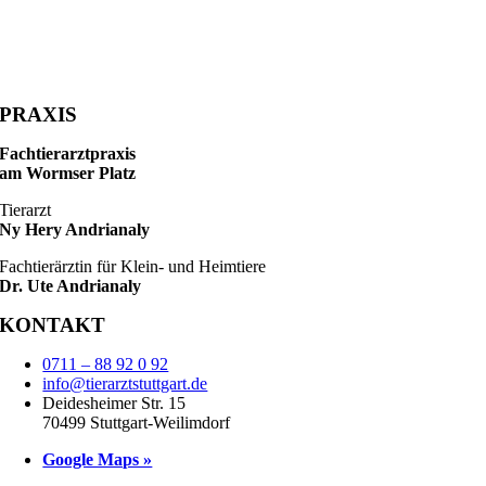
PRAXIS
Fachtierarztpraxis
am Wormser Platz
Tierarzt
Ny Hery Andrianaly
Fachtierärztin für Klein- und Heimtiere
Dr. Ute Andrianaly
KONTAKT
0711 – 88 92 0 92
info@tierarztstuttgart.de
Deidesheimer Str. 15
70499 Stuttgart-Weilimdorf
Google Maps »