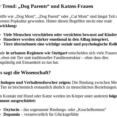
r Trend: „Dog Parents“ und Katzen-Frauen
riffe wie „Dog Mom“, „Dog Parent“ oder „Cat Mom“ sind längst Teil 
rnen Popkultur geworden. Hinter diesen Begriffen steckt eine reale
wicklung:
Viele Menschen verschieben oder verzichten bewusst auf Kinder
Haustiere werden stärker emotional in den Alltag integriert.
Tiere übernehmen eine wichtige soziale und psychologische Roll
ade
in urbanen Regionen wie Stuttgart
entscheiden sich viele Frauen
Leben mit Tier statt traditioneller Familienstruktur – ohne dass dies
gsläufig mit Einsamkeit zu tun hat.
 sagt die Wissenschaft?
chologen und Verhaltensforscher zeigen:
Die Bindung zwischen Me
Tier ist biochemisch erstaunlich ähnlich zu menschlichen Beziehungen
m Kontakt mit Hund oder Katze werden im Körper unter anderem
folg
mone ausgeschüttet:
Oxytocin
– das sogenannte Bindungs- oder „Kuschelhormon“
Dopamin
– verantwortlich für Glücksgefühle