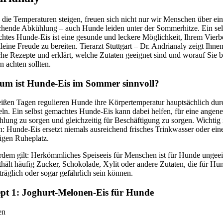
die Temperaturen steigen, freuen sich nicht nur wir Menschen über ei
schende Abkühlung – auch Hunde leiden unter der Sommerhitze. Ein sel
htes Hunde-Eis ist eine gesunde und leckere Möglichkeit, Ihrem Vierb
leine Freude zu bereiten. Tierarzt Stuttgart – Dr. Andrianaly zeigt Ihnen
che Rezepte und erklärt, welche Zutaten geeignet sind und worauf Sie 
n achten sollten.
m ist Hunde-Eis im Sommer sinnvoll?
ißen Tagen regulieren Hunde ihre Körpertemperatur hauptsächlich dur
ln. Ein selbst gemachtes Hunde-Eis kann dabei helfen, für eine ange
lung zu sorgen und gleichzeitig für Beschäftigung zu sorgen. Wichtig 
h: Hunde-Eis ersetzt niemals ausreichend frisches Trinkwasser oder ein
tigen Ruheplatz.
dem gilt: Herkömmliches Speiseeis für Menschen ist für Hunde ungeei
thält häufig Zucker, Schokolade, Xylit oder andere Zutaten, die für Hu
träglich oder sogar gefährlich sein können.
pt 1: Joghurt-Melonen-Eis für Hunde
en