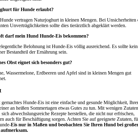
oghurt für Hunde erlaubt?
 Hunde vertragen Naturjoghurt in kleinen Mengen. Bei Unsicherheiten 
nten Unverträglichkeiten sollte dies tierärztlich abgeklärt werden.
oft darf mein Hund Hunde-Eis bekommen?
elegentliche Belohnung ist Hunde-Eis völlig ausreichend. Es sollte kein
cher Bestandteil der Ernährung sein.
es Obst eignet sich besonders gut?
e, Wassermelone, Erdbeeren und Apfel sind in kleinen Mengen gut
net.
t
t gemachtes Hunde-Eis ist eine einfache und gesunde Möglichkeit, Ihr
einer an heißen Sommertagen etwas Gutes zu tun. Mit wenigen Zutate
n sich abwechslungsreiche Rezepte herstellen, die nicht nur erfrischen,
rn auch für Beschäftigung sorgen. Achten Sie auf geeignete Zutaten, fü
unde-
Eis nur in Maßen und beobachten Sie Ihren Hund bei große
e aufmerksam.