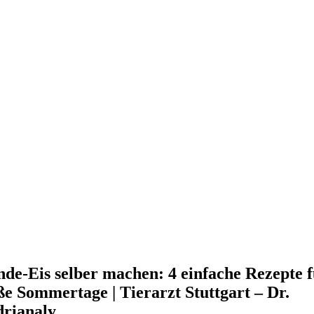
de-Eis selber machen: 4 einfache Rezepte 
ße Sommertage | Tierarzt Stuttgart – Dr.
rianaly