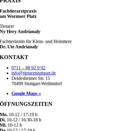
PRAXIS
Fachtierarztpraxis
am Wormser Platz
Tierarzt
Ny Hery Andrianaly
Fachtierärztin für Klein- und Heimtiere
Dr. Ute Andrianaly
KONTAKT
0711 – 88 92 0 92
info@tierarztstuttgart.de
Deidesheimer Str. 15
70499 Stuttgart-Weilimdorf
Google Maps »
ÖFFNUNGSZEITEN
Mo.
10-12 / 17-19 h
Di.
10-12 / 16.30-18 h
Mi.
10-12 h
Do.
10-12 / 17-19 h