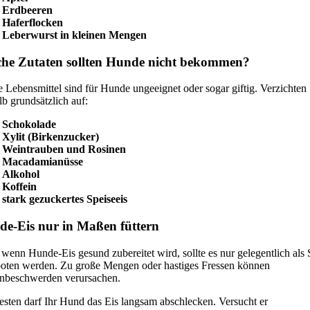
Erdbeeren
Haferflocken
Leberwurst in kleinen Mengen
he Zutaten sollten Hunde nicht bekommen?
e Lebensmittel sind für Hunde ungeeignet oder sogar giftig. Verzichten 
lb grundsätzlich auf:
Schokolade
Xylit (Birkenzucker)
Weintrauben und Rosinen
Macadamianüsse
Alkohol
Koffein
stark gezuckertes Speiseeis
e-Eis nur in Maßen füttern
wenn Hunde-Eis gesund zubereitet wird, sollte es nur gelegentlich als
oten werden. Zu große Mengen oder hastiges Fressen können
beschwerden verursachen.
sten darf Ihr Hund das Eis langsam abschlecken. Versucht er