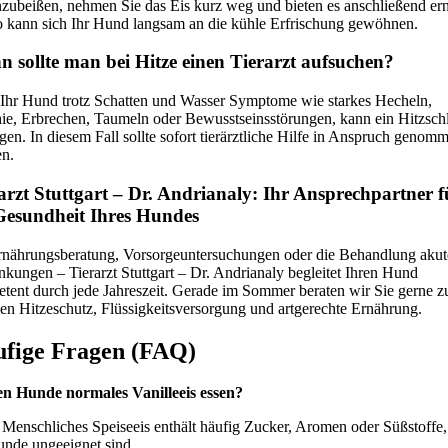
nzubeißen, nehmen Sie das Eis kurz weg und bieten es anschließend er
o kann sich Ihr Hund langsam an die kühle Erfrischung gewöhnen.
 sollte man bei Hitze einen Tierarzt aufsuchen?
 Ihr Hund trotz Schatten und Wasser Symptome wie starkes Hecheln,
ie, Erbrechen, Taumeln oder Bewusstseinsstörungen, kann ein Hitzsch
egen. In diesem Fall sollte sofort tierärztliche Hilfe in Anspruch genom
n.
arzt Stuttgart – Dr. Andrianaly: Ihr Ansprechpartner f
Gesundheit Ihres Hundes
nährungsberatung, Vorsorgeuntersuchungen oder die Behandlung akut
nkungen – Tierarzt Stuttgart – Dr. Andrianaly begleitet Ihren Hund
tent durch jede Jahreszeit. Gerade im Sommer beraten wir Sie gerne z
n Hitzeschutz, Flüssigkeitsversorgung und artgerechte Ernährung.
fige Fragen (FAQ)
n Hunde normales Vanilleeis essen?
 Menschliches Speiseeis enthält häufig Zucker, Aromen oder Süßstoffe,
unde ungeeignet sind.