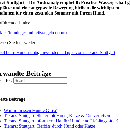
rzt Stuttgart – Dr. Andrianaly empfiehlt: Frisches Wasser, schattig
lätze und eine angepasste Bewegung bleiben die wichtigsten
ahmen für einen gesunden Sommer mit Ihrem Hund.
rführende Links:
kus (hundegesundheitsratgeber.com)
esen Sie hier weiter:
öl beim Hund richtig anwenden – Tipps vom Tierarzt Stuttgart
rwandte Beiträge
ch for:
este Beiträge
Warum fressen Hunde Gras?
Tierarzt Stuttgart: Sicher mit Hund, Katze & Co. verreisen
Tierarzt Stuttgart informiert: Hat Ihr Hund eine Lieblingspfote?
Tierarzt Stuttgart: Tierbiss durch Hund oder Katze