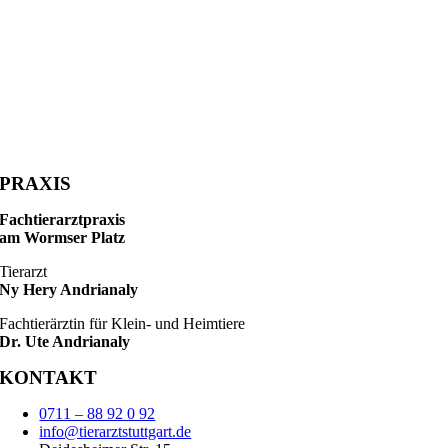
PRAXIS
Fachtierarztpraxis
am Wormser Platz
Tierarzt
Ny Hery Andrianaly
Fachtierärztin für Klein- und Heimtiere
Dr. Ute Andrianaly
KONTAKT
0711 – 88 92 0 92
info@tierarztstuttgart.de