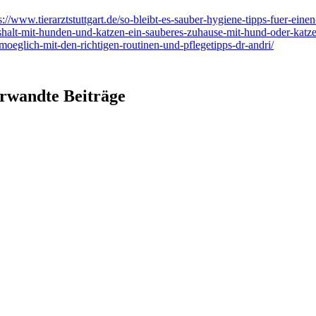
s://www.tierarztstuttgart.de/so-bleibt-es-sauber-hygiene-tipps-fuer-einen
halt-mit-hunden-und-katzen-ein-sauberes-zuhause-mit-hund-oder-katze-
moeglich-mit-den-richtigen-routinen-und-pflegetipps-dr-andri/
rwandte Beiträge