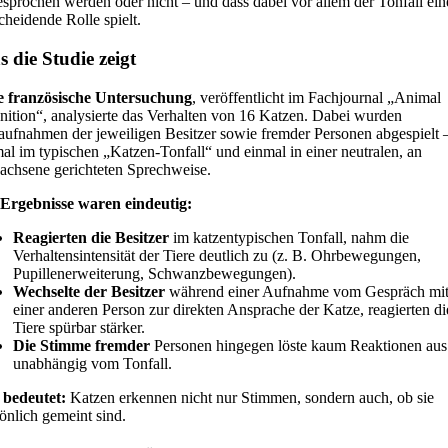
sprochen werden oder nicht – und dass dabei vor allem der Tonfall ein
cheidende Rolle spielt.
 die Studie zeigt
e französische Untersuchung
, veröffentlicht im Fachjournal „Animal
ition“, analysierte das Verhalten von 16 Katzen. Dabei wurden
ufnahmen der jeweiligen Besitzer sowie fremder Personen abgespielt 
al im typischen „Katzen-Tonfall“ und einmal in einer neutralen, an
achsene gerichteten Sprechweise.
 Ergebnisse waren eindeutig:
Reagierten die Besitzer
im katzentypischen Tonfall, nahm die
Verhaltensintensität der Tiere deutlich zu (z. B. Ohrbewegungen,
Pupillenerweiterung, Schwanzbewegungen).
Wechselte der Besitzer
während einer Aufnahme vom Gespräch mi
einer anderen Person zur direkten Ansprache der Katze, reagierten di
Tiere spürbar stärker.
Die Stimme fremder
Personen hingegen löste kaum Reaktionen aus
unabhängig vom Tonfall.
 bedeutet:
Katzen erkennen nicht nur Stimmen, sondern auch, ob sie
önlich gemeint sind.