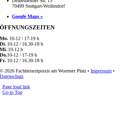
Deidesheimer Str. 15
70499 Stuttgart-Weilimdorf
Google Maps »
ÖFFNUNGSZEITEN
Mo.
10-12 / 17-19 h
Di.
10-12 / 16.30-18 h
Mi.
10-12 h
Do.
10-12 / 17-19 h
Fr.
10-12 / 16.30-18 h
© 2026 Fachtierarztpraxis am Wormser Platz •
Impressum
•
Datenschutz
Page load link
Go to Top