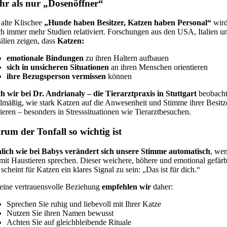
r als nur „Dosenöffner“
alte Klischee
„Hunde haben Besitzer, Katzen haben Personal“
wir
h immer mehr Studien relativiert. Forschungen aus den USA, Italien u
ilien zeigen, dass
Katzen:
emotionale Bindungen
zu ihren Haltern aufbauen
sich in unsicheren Situationen
an ihren Menschen orientieren
ihre Bezugsperson vermissen
können
h wir bei Dr. Andrianaly – die Tierarztpraxis in Stuttgart
beobach
lmäßig, wie stark Katzen auf die Anwesenheit und Stimme ihrer Besitz
ieren – besonders in Stresssituationen wie Tierarztbesuchen.
um der Tonfall so wichtig ist
lich wie bei Babys verändert sich unsere Stimme automatisch
, we
mit Haustieren sprechen. Dieser weichere, höhere und emotional gefärb
scheint für Katzen ein klares Signal zu sein: „Das ist für dich.“
eine vertrauensvolle Beziehung
empfehlen wir
daher:
Sprechen Sie ruhig und liebevoll mit Ihrer Katze
Nutzen Sie ihren Namen bewusst
Achten Sie auf gleichbleibende Rituale