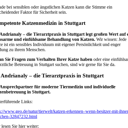
de bei sensiblen oder ängstlichen Katzen kann die Stimme ein
cheidender Faktor für Sicherheit sein.
petente Katzenmedizin in Stuttgart
Andrianaly – die Tierarztpraxis in Stuttgart legt großen Wert auf 
essarme und einfühlsame Behandlung von Katzen.
Wir wissen: Jede
e ist ein sensibles Individuum mit eigener Persönlichkeit und enger
dung zu ihrem Menschen.
n Sie Fragen zum Verhalten Ihrer Katze haben
oder eine einfühls
ärztliche Betreuung in Stuttgart suchen, sind wir gerne für Sie da.
 Andrianaly – die Tierarztpraxis in Stuttgart
 Ansprechpartner für moderne Tiermedizin und individuelle
zenbetreuung in Stuttgart.
erführende Links:
s://www.geo.de/natur/tierwelt/katzen-erkennen–wenn-besitzer-mit-ihne
echen-32847232.html
 lesen Sie hier weiter: