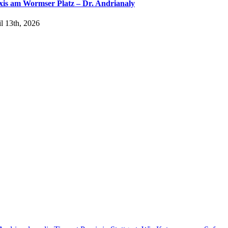
xis am Wormser Platz – Dr. Andrianaly
l 13th, 2026