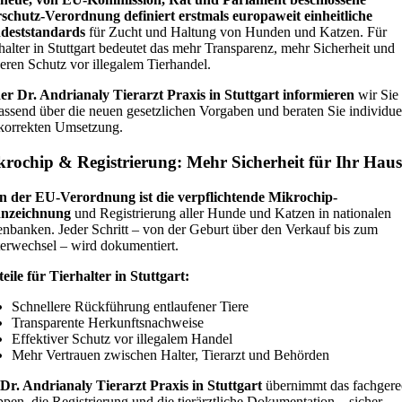
rschutz-Verordnung definiert erstmals europaweit
einheitliche
deststandards
für Zucht und Haltung von Hunden und Katzen. Für
halter in Stuttgart bedeutet das mehr Transparenz, mehr Sicherheit und
eren Schutz vor illegalem Tierhandel.
der Dr. Andrianaly Tierarzt Praxis in Stuttgart informieren
wir Sie
ssend über die neuen gesetzlichen Vorgaben und beraten Sie individue
 korrekten Umsetzung.
rochip & Registrierung: Mehr Sicherheit für Ihr Haus
n der EU-Verordnung ist die verpflichtende Mikrochip-
nzeichnung
und Registrierung aller Hunde und Katzen in nationalen
nbanken. Jeder Schritt – von der Geburt über den Verkauf bis zum
erwechsel – wird dokumentiert.
eile für Tierhalter in Stuttgart:
Schnellere Rückführung entlaufener Tiere
Transparente Herkunftsnachweise
Effektiver Schutz vor illegalem Handel
Mehr Vertrauen zwischen Halter, Tierarzt und Behörden
 Dr. Andrianaly Tierarzt Praxis in Stuttgart
übernimmt das fachgere
pen, die Registrierung und die tierärztliche Dokumentation – sicher,