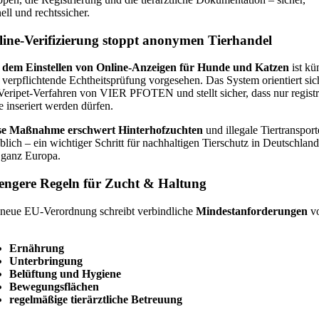
ell und rechtssicher.
ine-Verifizierung stoppt anonymen Tierhandel
 dem Einstellen von Online-Anzeigen für Hunde
und Katzen
ist kü
 verpflichtende Echtheitsprüfung vorgesehen. Das System orientiert sic
eripet-Verfahren von VIER PFOTEN und stellt sicher, dass nur registr
e inseriert werden dürfen.
se Maßnahme erschwert Hinterhofzuchten
und illegale Tiertransport
blich – ein wichtiger Schritt für nachhaltigen Tierschutz in Deutschland
 ganz Europa.
engere Regeln für Zucht & Haltung
 neue EU-Verordnung schreibt verbindliche
Mindestanforderungen
v
Ernährung
Unterbringung
Belüftung und Hygiene
Bewegungsflächen
regelmäßige tierärztliche Betreuung