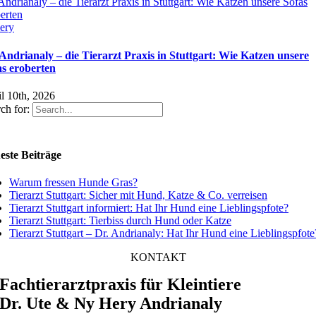
Andrianaly – die Tierarzt Praxis in Stuttgart: Wie Katzen unsere Sofas
erten
ery
 Andrianaly – die Tierarzt Praxis in Stuttgart: Wie Katzen unsere
as eroberten
l 10th, 2026
ch for:
este Beiträge
Warum fressen Hunde Gras?
Tierarzt Stuttgart: Sicher mit Hund, Katze & Co. verreisen
Tierarzt Stuttgart informiert: Hat Ihr Hund eine Lieblingspfote?
Tierarzt Stuttgart: Tierbiss durch Hund oder Katze
Tierarzt Stuttgart – Dr. Andrianaly: Hat Ihr Hund eine Lieblingspfote
KONTAKT
Fachtierarztpraxis für Kleintiere
Dr. Ute & Ny Hery Andrianaly