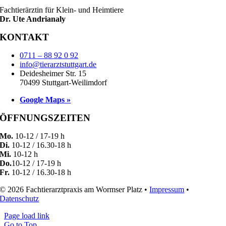
Fachtierärztin für Klein- und Heimtiere
Dr. Ute Andrianaly
KONTAKT
0711 – 88 92 0 92
info@tierarztstuttgart.de
Deidesheimer Str. 15
70499 Stuttgart-Weilimdorf
Google Maps »
ÖFFNUNGSZEITEN
Mo.
10-12 / 17-19 h
Di.
10-12 / 16.30-18 h
Mi.
10-12 h
Do.
10-12 / 17-19 h
Fr.
10-12 / 16.30-18 h
© 2026 Fachtierarztpraxis am Wormser Platz •
Impressum
•
Datenschutz
Page load link
Go to Top