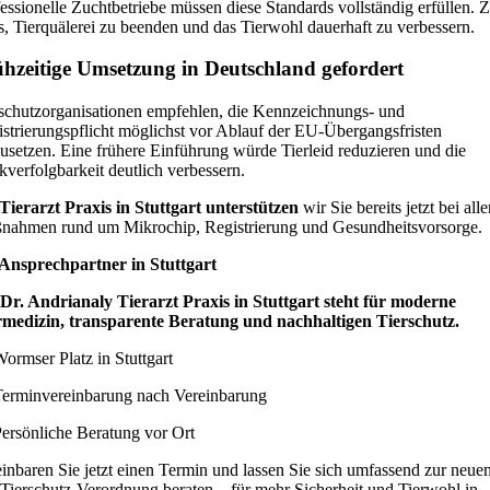
essionelle Zuchtbetriebe müssen diese Standards vollständig erfüllen. Z
es, Tierquälerei zu beenden und das Tierwohl dauerhaft zu verbessern.
hzeitige Umsetzung in Deutschland gefordert
schutzorganisationen empfehlen, die Kennzeichnungs- und
strierungspflicht möglichst vor Ablauf der EU-Übergangsfristen
setzen. Eine frühere Einführung würde Tierleid reduzieren und die
verfolgbarkeit deutlich verbessern.
Tierarzt Praxis in Stuttgart unterstützen
wir Sie bereits jetzt bei all
nahmen rund um Mikrochip, Registrierung und Gesundheitsvorsorge.
 Ansprechpartner in Stuttgart
 Dr. Andrianaly Tierarzt Praxis in Stuttgart steht für moderne
rmedizin, transparente Beratung und nachhaltigen Tierschutz.
ormser Platz in Stuttgart
Terminvereinbarung nach Vereinbarung
ersönliche Beratung vor Ort
inbaren Sie jetzt einen Termin und lassen Sie sich umfassend zur neue
ierschutz-Verordnung beraten – für mehr Sicherheit und Tierwohl in