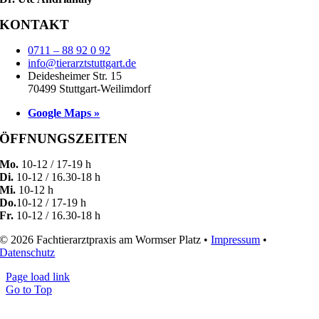
KONTAKT
0711 – 88 92 0 92
info@tierarztstuttgart.de
Deidesheimer Str. 15
70499 Stuttgart-Weilimdorf
Google Maps »
ÖFFNUNGSZEITEN
Mo.
10-12 / 17-19 h
Di.
10-12 / 16.30-18 h
Mi.
10-12 h
Do.
10-12 / 17-19 h
Fr.
10-12 / 16.30-18 h
© 2026 Fachtierarztpraxis am Wormser Platz •
Impressum
•
Datenschutz
Page load link
Go to Top