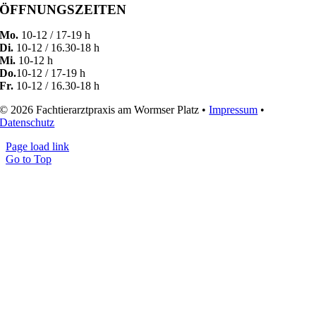
ÖFFNUNGSZEITEN
Mo.
10-12 / 17-19 h
Di.
10-12 / 16.30-18 h
Mi.
10-12 h
Do.
10-12 / 17-19 h
Fr.
10-12 / 16.30-18 h
© 2026 Fachtierarztpraxis am Wormser Platz •
Impressum
•
Datenschutz
Page load link
Go to Top