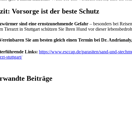
zit: Vorsorge ist der beste Schutz
zwürmer sind eine ernstzunehmende Gefahr
– besonders bei Reisen
m Tierarzt in Stuttgart schützen Sie Ihren Hund vor dieser lebensbedroh
Vereinbaren Sie am besten gleich einen Termin bei Dr. Andrianaly,
terführende Links:
https://www.esccap.de/parasiten/sand-und-stech
rzt-stuttgart/
rwandte Beiträge