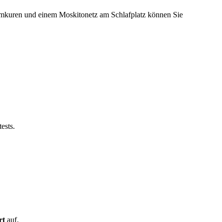
Wurmkuren und einem Moskitonetz am Schlafplatz können Sie
ests.
rt
auf.