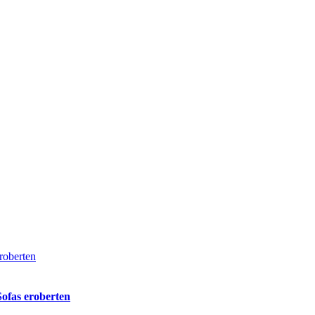
eroberten
Sofas eroberten