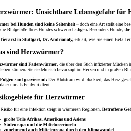
rzwürmer: Unsichtbare Lebensgefahr für Hu
mer bei Hunden sind keine Seltenheit
– doch eine Art stellt eine 
die Blutgefäße Ihres Hundes schwer schädigen. Besonders Hunde, die a
Tierarzt in Stuttgart, Dr. Andrianaly,
erklärt, wie Sie einen Befall 
s sind Herzwürmer?
zwürmer sind Fadenwürmer
, die über den Stich infizierter Mücke
leben können. Sie siedeln sich bevorzugt im Herzen und in großen Bl
 Folgen sind gravierend:
Der Blutstrom wird blockiert, das Herz gesc
 da er nur als Fehlwirt dient.
sikogebiete für Herzwürmer
Risiko für eine Infektion steigt in wärmeren Regionen.
Betroffene Geb
große Teile Afrikas, Amerikas und Asiens
Südeuropa und die Mittelmeerinseln
zunehmend auch Mitteleuropa durch den Klimawandel