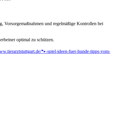
ung, Vorsorgemaßnahmen und regelmäßige Kontrollen bei
ierbeiner optimal zu schützen.
www.tierarztstuttgart.de/🐾-spiel-ideen-fuer-hunde-tipps-vom-