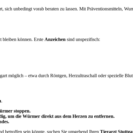
art, sich unbedingt vorab beraten zu lassen. Mit Präventionsmitteln, 
t bleiben können. Erste
Anzeichen
sind unspezifisch:
gart möglich – etwa durch Röntgen, Herzultraschall oder spezielle Blutt
n
.
ürmer stoppen.
ndig, um die Würmer direkt aus dem Herzen zu entfernen.
ndes.
d betroffen sein könnte, suchen Sie umgehend Ihren
Tierarzt Stuttga