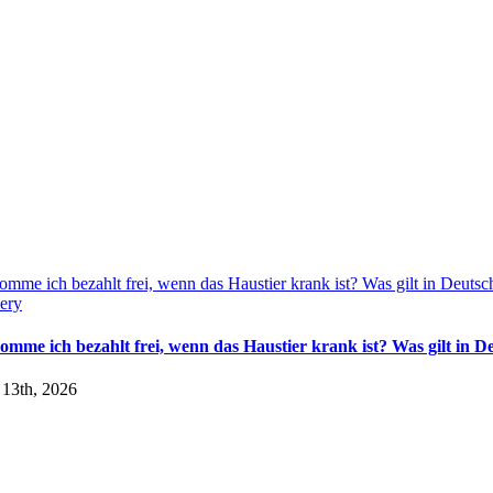
mme ich bezahlt frei, wenn das Haustier krank ist? Was gilt in Deutsc
ery
omme ich bezahlt frei, wenn das Haustier krank ist? Was gilt in D
 13th, 2026