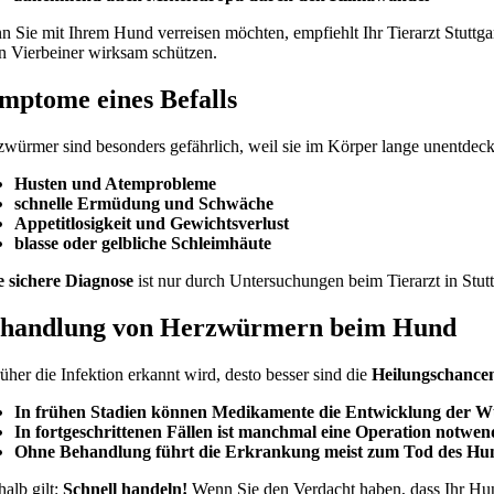
 Sie mit Ihrem Hund verreisen möchten, empfiehlt Ihr Tierarzt Stuttg
n Vierbeiner wirksam schützen.
mptome eines Befalls
würmer sind besonders gefährlich, weil sie im Körper lange unentdeck
Husten und Atemprobleme
schnelle Ermüdung und Schwäche
Appetitlosigkeit und Gewichtsverlust
blasse oder gelbliche Schleimhäute
e sichere Diagnose
ist nur durch Untersuchungen beim Tierarzt in Stutt
handlung von Herzwürmern beim Hund
rüher die Infektion erkannt wird, desto besser sind die
Heilungschance
In frühen Stadien können Medikamente die Entwicklung der W
In fortgeschrittenen Fällen ist manchmal eine Operation notwe
Ohne Behandlung führt die Erkrankung meist zum Tod des Hu
alb gilt:
Schnell handeln!
Wenn Sie den Verdacht haben, dass Ihr Hun