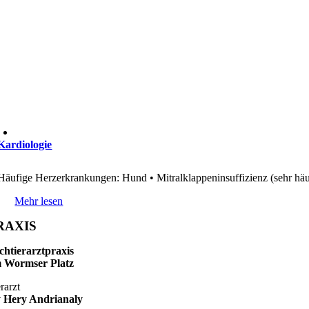
Kardiologie
Häufige Herzerkrankungen: Hund • Mitralklappeninsuffizienz (sehr häuf
Mehr lesen
RAXIS
chtierarztpraxis
 Wormser Platz
rarzt
 Hery Andrianaly