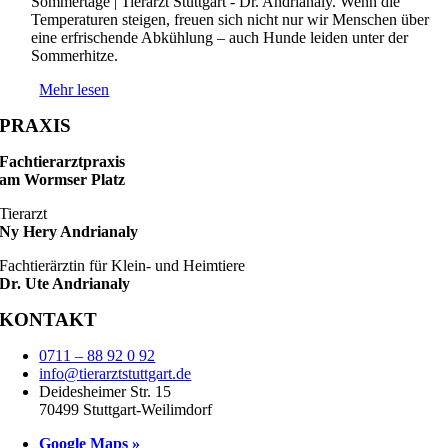
Sommertage | Tierarzt Stuttgart - Dr. Andrianaly. Wenn die
Temperaturen steigen, freuen sich nicht nur wir Menschen über
eine erfrischende Abkühlung – auch Hunde leiden unter der
Sommerhitze.
Mehr lesen
PRAXIS
Fachtierarztpraxis
am Wormser Platz
Tierarzt
Ny Hery Andrianaly
Fachtierärztin für Klein- und Heimtiere
Dr. Ute Andrianaly
KONTAKT
0711 – 88 92 0 92
info@tierarztstuttgart.de
Deidesheimer Str. 15
70499 Stuttgart-Weilimdorf
Google Maps »