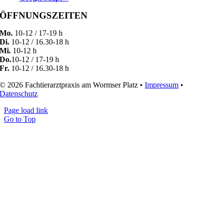
ÖFFNUNGSZEITEN
Mo.
10-12 / 17-19 h
Di.
10-12 / 16.30-18 h
Mi.
10-12 h
Do.
10-12 / 17-19 h
Fr.
10-12 / 16.30-18 h
© 2026 Fachtierarztpraxis am Wormser Platz •
Impressum
•
Datenschutz
Page load link
Go to Top