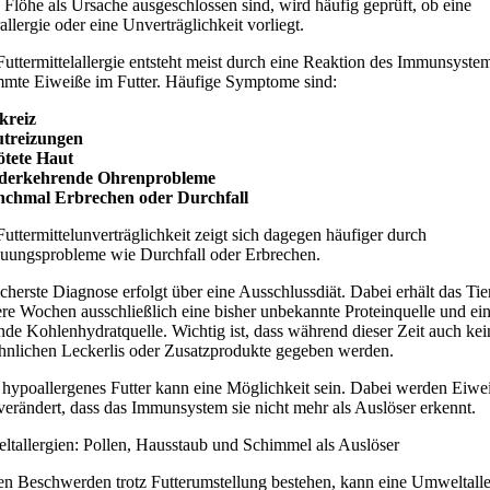
Flöhe als Ursache ausgeschlossen sind, wird häufig geprüft, ob eine
allergie oder eine Unverträglichkeit vorliegt.
Futtermittelallergie entsteht meist durch eine Reaktion des Immunsyste
mmte Eiweiße im Futter. Häufige Symptome sind:
kreiz
utreizungen
ötete Haut
ederkehrende Ohrenprobleme
nchmal Erbrechen oder Durchfall
Futtermittelunverträglichkeit zeigt sich dagegen häufiger durch
uungsprobleme wie Durchfall oder Erbrechen.
icherste Diagnose erfolgt über eine Ausschlussdiät. Dabei erhält das Tie
re Wochen ausschließlich eine bisher unbekannte Proteinquelle und ei
nde Kohlenhydratquelle. Wichtig ist, dass während dieser Zeit auch kei
nlichen Leckerlis oder Zusatzprodukte gegeben werden.
hypoallergenes Futter kann eine Möglichkeit sein. Dabei werden Eiwe
 verändert, dass das Immunsystem sie nicht mehr als Auslöser erkennt.
tallergien: Pollen, Hausstaub und Schimmel als Auslöser
en Beschwerden trotz Futterumstellung bestehen, kann eine Umweltalle