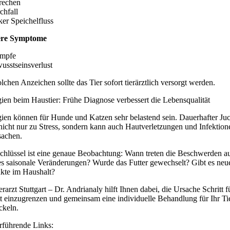
rechen
chfall
ker Speichelfluss
ere Symptome
ämpfe
usstseinsverlust
lchen Anzeichen sollte das Tier sofort tierärztlich versorgt werden.
gien beim Haustier: Frühe Diagnose verbessert die Lebensqualität
gien können für Hunde und Katzen sehr belastend sein. Dauerhafter Juc
 nicht nur zu Stress, sondern kann auch Hautverletzungen und Infektion
sachen.
chlüssel ist eine genaue Beobachtung: Wann treten die Beschwerden a
es saisonale Veränderungen? Wurde das Futter gewechselt? Gibt es neu
kte im Haushalt?
erarzt Stuttgart – Dr. Andrianaly hilft Ihnen dabei, die Ursache Schritt f
tt einzugrenzen und gemeinsam eine individuelle Behandlung für Ihr Ti
ckeln.
rführende Links: