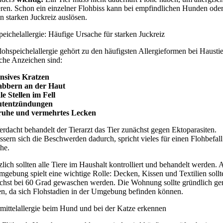
eren. Schon ein einzelner Flohbiss kann bei empfindlichen Hunden ode
n starken Juckreiz auslösen.
peichelallergie: Häufige Ursache für starken Juckreiz
lohspeichelallergie gehört zu den häufigsten Allergieformen bei Haustie
che Anzeichen sind:
ensives Kratzen
abbern an der Haut
le Stellen im Fell
utentzündungen
ruhe und vermehrtes Lecken
erdacht behandelt der Tierarzt das Tier zunächst gegen Ektoparasiten.
ssern sich die Beschwerden dadurch, spricht vieles für einen Flohbefall
he.
zlich sollten alle Tiere im Haushalt kontrolliert und behandelt werden.
mgebung spielt eine wichtige Rolle: Decken, Kissen und Textilien sollt
chst bei 60 Grad gewaschen werden. Die Wohnung sollte gründlich ger
n, da sich Flohstadien in der Umgebung befinden können.
rmittelallergie beim Hund und bei der Katze erkennen