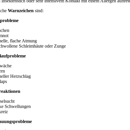
 Insektenstich oder sehr intensivem Kontakt mit einem Allergen auftret
iche
Warnzeichen
sind:
probleme
uchen
mnot
nelle, flache Atmung
chwollene Schleimhäute oder Zunge
slaufprobleme
hwäche
ern
neller Herzschlag
laps
reaktionen
selsucht
rke Schwellungen
kreiz
auungsprobleme