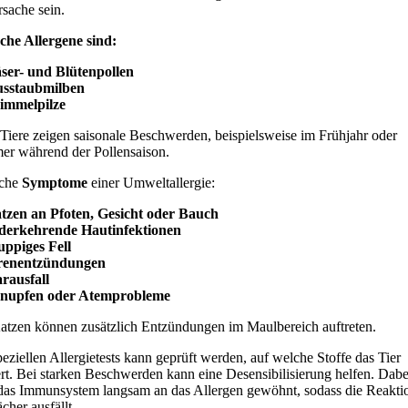
rsache sein.
che Allergene sind:
ser- und Blütenpollen
usstaubmilben
immelpilze
 Tiere zeigen saisonale Beschwerden, beispielsweise im Frühjahr oder
r während der Pollensaison.
sche
Symptome
einer Umweltallergie:
tzen an Pfoten, Gesicht oder Bauch
derkehrende Hautinfektionen
uppiges Fell
renentzündungen
rausfall
hnupfen oder Atemprobleme
atzen können zusätzlich Entzündungen im Maulbereich auftreten.
peziellen Allergietests kann geprüft werden, auf welche Stoffe das Tier
ert. Bei starken Beschwerden kann eine Desensibilisierung helfen. Dabe
das Immunsystem langsam an das Allergen gewöhnt, sodass die Reakti
cher ausfällt.