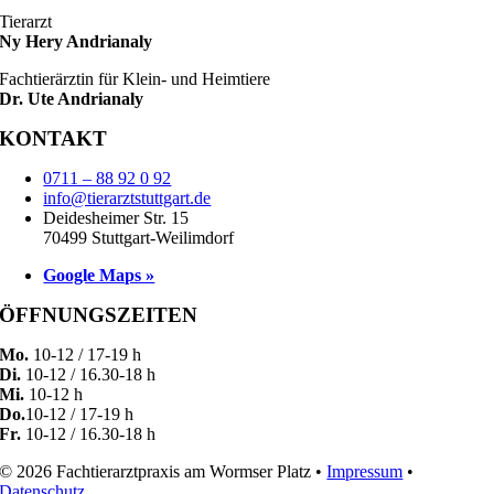
Tierarzt
Ny Hery Andrianaly
Fachtierärztin für Klein- und Heimtiere
Dr. Ute Andrianaly
KONTAKT
0711 – 88 92 0 92
info@tierarztstuttgart.de
Deidesheimer Str. 15
70499 Stuttgart-Weilimdorf
Google Maps »
ÖFFNUNGSZEITEN
Mo.
10-12 / 17-19 h
Di.
10-12 / 16.30-18 h
Mi.
10-12 h
Do.
10-12 / 17-19 h
Fr.
10-12 / 16.30-18 h
© 2026 Fachtierarztpraxis am Wormser Platz •
Impressum
•
Datenschutz