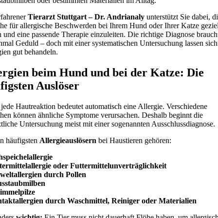
taubmilben oder bestimmten Materialien im Alltag.
rfahrener
Tierarzt Stuttgart – Dr. Andrianaly
unterstützt Sie dabei, d
he für allergische Beschwerden bei Ihrem Hund oder Ihrer Katze geziel
n und eine passende Therapie einzuleiten. Die richtige Diagnose brauch
mal Geduld – doch mit einer systematischen Untersuchung lassen sich 
gien gut behandeln.
ergien beim Hund und bei der Katze: Die
figsten Auslöser
 jede Hautreaktion bedeutet automatisch eine Allergie. Verschiedene
hen können ähnliche Symptome verursachen. Deshalb beginnt die
rztliche Untersuchung meist mit einer sogenannten Ausschlussdiagnose.
n häufigsten
Allergieauslösern
bei Haustieren gehören:
hspeichelallergie
termittelallergie oder Futtermittelunverträglichkeit
eltallergien durch Pollen
usstaubmilben
immelpilze
taktallergien durch Waschmittel, Reiniger oder Materialien
nders
wichtig:
Ein Tier muss nicht dauerhaft Flöhe haben, um allergisc