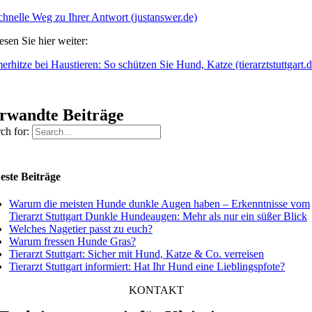
chnelle Weg zu Ihrer Antwort (justanswer.de)
esen Sie hier weiter:
rhitze bei Haustieren: So schützen Sie Hund, Katze (tierarztstuttgart.d
rwandte Beiträge
ch for:
este Beiträge
Warum die meisten Hunde dunkle Augen haben – Erkenntnisse vom
Tierarzt Stuttgart Dunkle Hundeaugen: Mehr als nur ein süßer Blick
Welches Nagetier passt zu euch?
Warum fressen Hunde Gras?
Tierarzt Stuttgart: Sicher mit Hund, Katze & Co. verreisen
Tierarzt Stuttgart informiert: Hat Ihr Hund eine Lieblingspfote?
KONTAKT