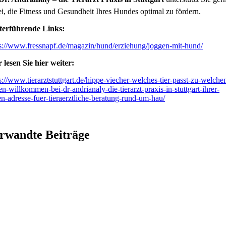
i, die Fitness und Gesundheit Ihres Hundes optimal zu fördern.
terführende Links:
s://www.fressnapf.de/magazin/hund/erziehung/joggen-mit-hund/
 lesen Sie hier weiter:
s://www.tierarztstuttgart.de/hippe-viecher-welches-tier-passt-zu-welche
en-willkommen-bei-dr-andrianaly-die-tierarzt-praxis-in-stuttgart-ihrer-
en-adresse-fuer-tieraerztliche-beratung-rund-um-hau/
rwandte Beiträge