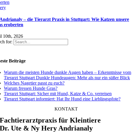
erten
ery
 Andrianaly – die Tierarzt Praxis in Stuttgart: Wie Katzen unsere
as eroberten
l 10th, 2026
ch for:
este Beiträge
Warum die meisten Hunde dunkle Augen haben – Erkenntnisse vom
Tierarzt Stuttgart Dunkle Hundeaugen: Mehr als nur ein süßer Blick
Welches Nagetier passt zu euch?
Warum fressen Hunde Gras?
Tierarzt Stuttgart: Sicher mit Hund, Katze & Co. verreisen
Tierarzt Stuttgart informiert: Hat Ihr Hund eine Lieblingspfote?
KONTAKT
Fachtierarztpraxis für Kleintiere
Dr. Ute & Ny Hery Andrianaly