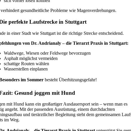
sich vorher lösen können
 verhindert gesundheitliche Probleme wie Magenverdrehungen.
Die perfekte Laufstrecke in Stuttgart
de in einer Stadt wie Stuttgart ist die richtige Strecke entscheidend.
fehlungen von Dr. Andrianaly – die Tierarzt Praxis in Stuttgart:
Waldwege, Wiesen oder Feldwege bevorzugen
Asphalt möglichst vermeiden
schattige Routen wählen
Wasserstellen einplanen
Besonders im Sommer
besteht Überhitzungsgefahr!
Fazit: Gesund joggen mit Hund
en mit Hund kann ein großartiger Ausdauersport sein – wenn man es
tig angeht. Mit der passenden Ausrüstung, einem durchdachten
ningsaufbau und tierärztlicher Begleitung steht dem gemeinsamen Lau
ts im Weg.
r. Andrianaly – die Tierarzt Praxis in Stuttgart
unterstützt Sie ger