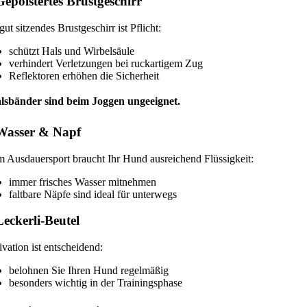
Gepolstertes Brustgeschirr
gut sitzendes Brustgeschirr ist Pflicht:
schützt Hals und Wirbelsäule
verhindert Verletzungen bei ruckartigem Zug
Reflektoren erhöhen die Sicherheit
alsbänder sind beim Joggen ungeeignet.
 Wasser & Napf
 Ausdauersport braucht Ihr Hund ausreichend Flüssigkeit:
immer frisches Wasser mitnehmen
faltbare Näpfe sind ideal für unterwegs
Leckerli-Beutel
vation ist entscheidend:
belohnen Sie Ihren Hund regelmäßig
besonders wichtig in der Trainingsphase