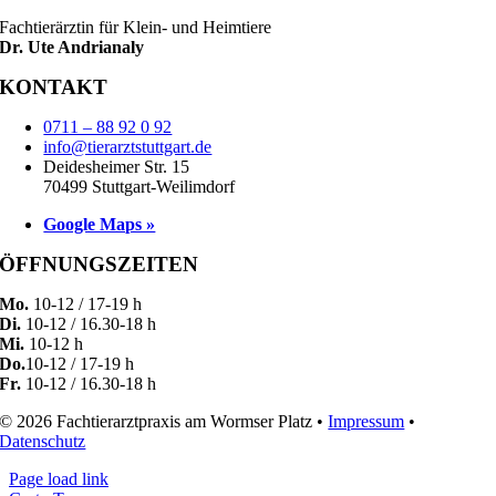
Fachtierärztin für Klein- und Heimtiere
Dr. Ute Andrianaly
KONTAKT
0711 – 88 92 0 92
info@tierarztstuttgart.de
Deidesheimer Str. 15
70499 Stuttgart-Weilimdorf
Google Maps »
ÖFFNUNGSZEITEN
Mo.
10-12 / 17-19 h
Di.
10-12 / 16.30-18 h
Mi.
10-12 h
Do.
10-12 / 17-19 h
Fr.
10-12 / 16.30-18 h
© 2026 Fachtierarztpraxis am Wormser Platz •
Impressum
•
Datenschutz
Page load link