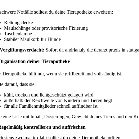
schwere Notfälle solltest du deine Tierapotheke erweitern:
Rettungsdecke
Maulschlinge oder provisorische Fixierung
Taschenlampe
Stabiler Maulkorb für Hunde
 Vergiftungsverdacht:
Sofort dr. andrianaly die tierarzt praxis in stuttg
Organisation deiner Tierapotheke
 Tierapotheke hilft nur, wenn sie griffbereit und vollständig ist.
e darauf, dass sie:
kühl, trocken und lichtgeschützt gelagert wird
außerhalb der Reichweite von Kindern und Tieren liegt
für alle Familienmitglieder schnell auffindbar ist
 eine Liste mit Inhalt, Dosierungen, Gewicht deines Tieres und den Konta
Regelmäßig kontrollieren und auffrischen
estens zweimal im Jahr solltest du deine Tierapotheke prüfen: