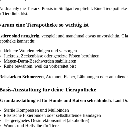
Andrianaly die Tierarzt Praxis in Stuttgart empfiehlt: Eine Tierapotheke e
r Tierklinik bist.
Warum eine Tierapotheke so wichtig ist
stiere sind neugierig
, verspielt und manchmal etwas unvorsichtig. Gla
apotheke kannst du:
kleinere Wunden reinigen und versorgen
Juckreiz, Zeckenbisse oder gereizte Pfoten beruhigen
Magen-Darm-Beschwerden stabilisieren
Ruhe bewahren, weil du vorbereitet bist
Bei starken Schmerzen
, Atemnot, Fieber, Lähmungen oder anhaltendem E
Basis-Ausstattung für deine Tierapotheke
 Grundausstattung ist für Hunde und Katzen sehr ähnlich
. Laut Dr
Sterile Kompressen und Mullbinden
Elastische Fixierbinden oder selbsthaftende Bandagen
Tiergeeignetes Desinfektionsmittel (alkoholfrei)
Wund- und Heilsalbe für Tiere